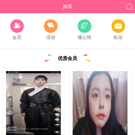

推荐




会员
活动
微心情
私信
优质会员