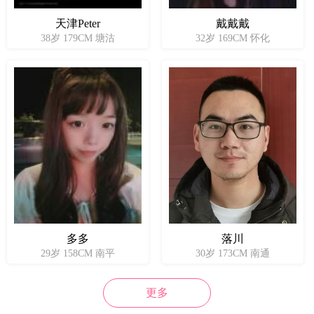
天津Peter
戴戴戴
38岁 179CM 塘沽
32岁 169CM 怀化
多多
落川
29岁 158CM 南平
30岁 173CM 南通
更多