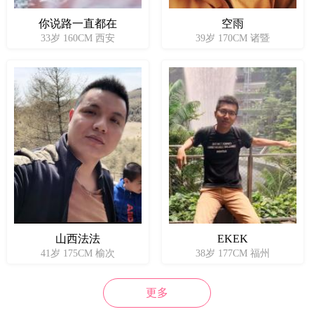
你说路一直都在
空雨
33岁 160CM 西安
39岁 170CM 诸暨
山西法法
EKEK
41岁 175CM 榆次
38岁 177CM 福州
更多