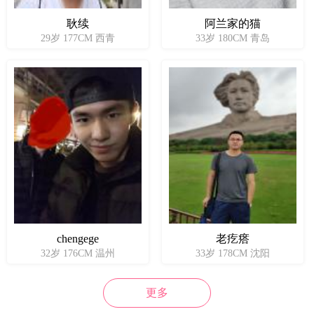
耿续
阿兰家的猫
29岁 177CM 西青
33岁 180CM 青岛
chengege
老疙瘩
32岁 176CM 温州
33岁 178CM 沈阳
更多